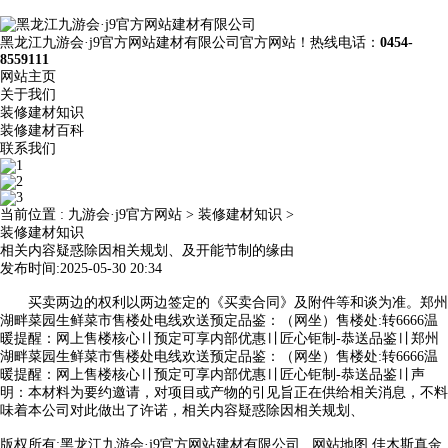
黑龙江九游会·j9官方网站建材有限公司官方网站！热线电话：
0454-
8559111
网站主页
关于我们
装修建材知识
装修建材百科
联系我们
当前位置 :
九游会·j9官方网站
>
装修建材知识
>
装修建材知识
相关内容疑惑除因相关规划、及开能节制的缘由
发布时间:2025-05-30 20:34
买卖两边的权利以两边签定的《买卖合同》及附件等和谈为准。郑州
湖畔菜园生鲜菜市售楼处电线欢送预定品鉴：（网坐）售楼处:转6666温
暖提醒：网上售楼核心〢预定可享内部优惠〢匠心钜制-恭送品鉴〢郑州
湖畔菜园生鲜菜市售楼处电线欢送预定品鉴：（网坐）售楼处:转6666温
暖提醒：网上售楼核心〢预定可享内部优惠〢匠心钜制-恭送品鉴〢声
明：本材料为要约邀请，对项目或产物的引见旨正在供给相关消息，不料
味着本公司对此做出了许诺，相关内容疑惑除因相关规划、
版权所有:黑龙江九游会·j9官方网站建材有限公司
网站地图
佳木斯真金