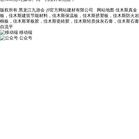
版权所有:黑龙江九游会·j9官方网站建材有限公司
网站地图
佳木斯真金
板，佳木斯建筑节能材料，佳木斯保温板，佳木斯挤塑板，佳木斯防火岩
棉板，佳木斯苯板胶，佳木斯瓷砖胶，佳木斯轻质抹灰石膏，佳木斯石膏
自流平
移动端
公众号